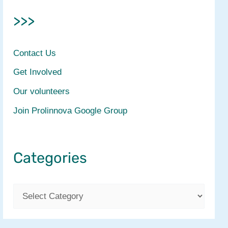
>>>
Contact Us
Get Involved
Our volunteers
Join Prolinnova Google Group
Categories
C
a
t