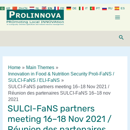
Skip
AR
ZH-CN
NL
EN
FR
DE
IT
PT
RU
ES
to
content
Mai
Men
Sear
Home
Main Themes
Innovation in Food & Nutrition Security Proli-FaNS /
SULCI-FaNS / ELI-FaNS
SULCI-FaNS partners meeting 16–18 Nov 2021 /
Réunion des partenaires SULCI-FaNS 16–18 nov
2021
SULCI-FaNS partners
meeting 16–18 Nov 2021 /
Réunion des partenaires