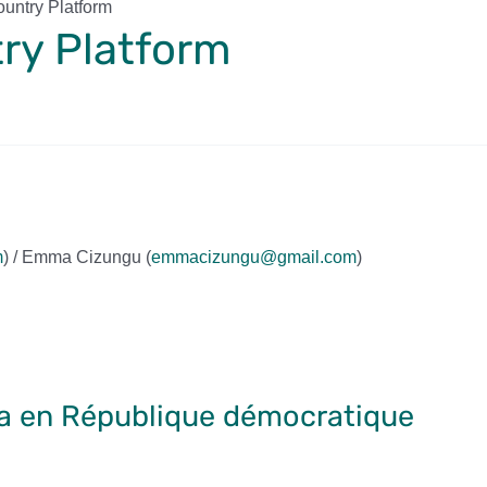
ntry Platform
ry Platform
m
) / Emma Cizungu (
emmacizungu@gmail.com
)
va en République démocratique