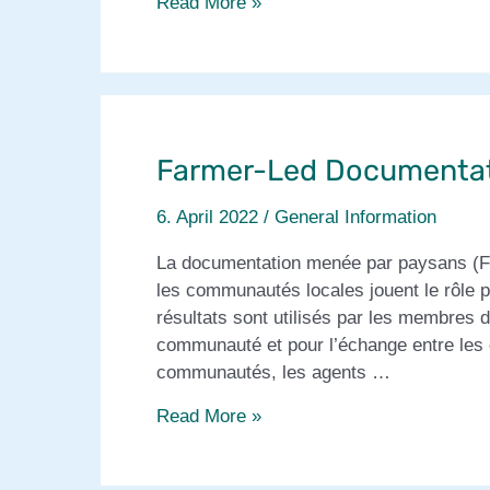
Rapport
Read More »
annuel
2021
de
la
plateforme
Farmer-Led Documenta
Prolinnova-
Burkina
6. April 2022
/
General Information
Faso
La documentation menée par paysans (FL
les communautés locales jouent le rôle 
résultats sont utilisés par les membres 
communauté et pour l’échange entre les 
communautés, les agents …
Farmer-
Read More »
Led
Documentation