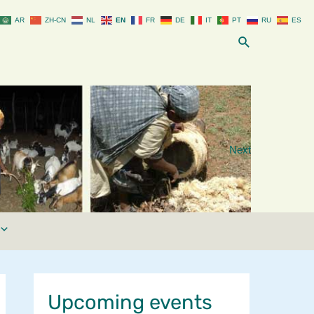
AR
ZH-CN
NL
EN
FR
DE
IT
PT
RU
ES
Search
Next
Upcoming events