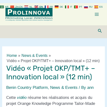
Skip
AR
ZH-CN
NL
EN
FR
DE
IT
PT
RU
ES
to
content
Mai
Men
Sear
Home
News & Events
Vidéo « Projet OKP/TMT+ – Innovation local » (12 min)
Vidéo « Projet OKP/TMT+ –
Innovation local » (12 min)
Benin Country Platform
,
News & Events
/ By
ann
Cette
vidéo
résume les réalisations et acquis du
projet Orange Knowledge Programme Tailor-Made